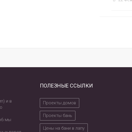
ПОЛЕЗНЫЕ ССЫЛКИ
п) и в
Проекты домов
по
Проекты бань
6х6 мы
Цены на бани в лапу