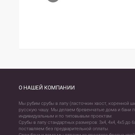
О НАШЕЙ КОМПАНИИ
Мы рубим срубы в лапу (ласточкин хвост, коренной ши
русскую чашу. Мы делаем бревенчатые дома и бани 
индивидуальным и по типовывым проектам.
Срубы в лапу стандартных размеров: 3х4, 4х4, 4х5 до 
поставляем без предварительной оплаты.