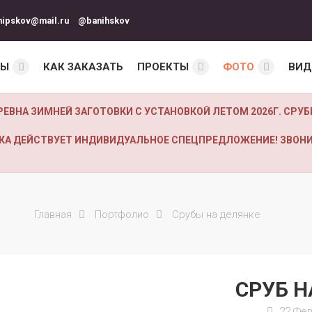
nipskov@mail.ru
@banihskov
НЫ
КАК ЗАКАЗАТЬ
ПРОЕКТЫ
ФОТО
ВИД
РЕВНА ЗИМНЕЙ ЗАГОТОВКИ С УСТАНОВКОЙ ЛЕТОМ 2026Г. СР
ЧИКА ДЕЙСТВУЕТ ИНДИВИДУАЛЬНОЕ СПЕЦПРЕДЛОЖЕНИЕ! ЗВОНИ
Главная
Портфолио
Срубы на делянке
СРУБ Н
22 Фев