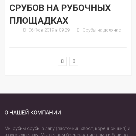
СРУБОВ НА РУБОЧНЫХ
ПЛОЩАДКАХ
06 Фев 2019 в 09:29
Срубы на делянке
О НАШЕЙ КОМПАНИИ
Мы рубим срубы в лапу (ласточкин хвост, коренной шип) и
в русскую чашу. Мы делаем бревенчатые дома и бани по