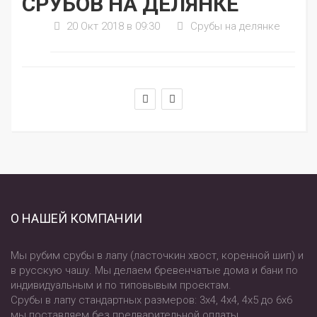
СРУБОВ НА ДЕЛЯНКЕ
20 Окт 2018 в 09:30
Срубы на делянке
О НАШЕЙ КОМПАНИИ
Мы рубим срубы в лапу (ласточкин хвост, коренной шип) и
в русскую чашу. Мы делаем бревенчатые дома и бани по
индивидуальным и по типовывым проектам.
Срубы в лапу стандартных размеров: 3х4, 4х4, 4х5 до 6х6
мы поставляем без предварительной оплаты.