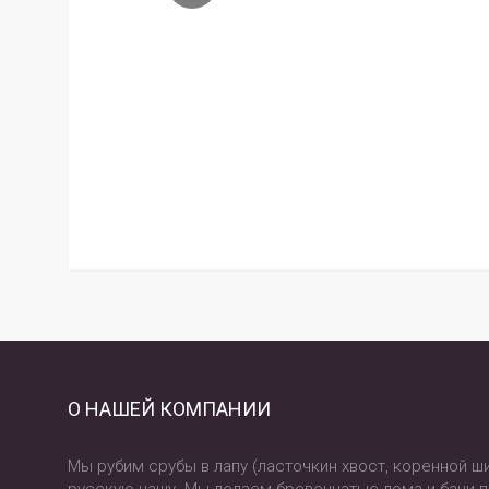
О НАШЕЙ КОМПАНИИ
Мы рубим срубы в лапу (ласточкин хвост, коренной ши