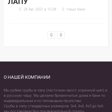
ЛАПУ
24 Авг 2021 в 10:28
Наши бани
О НАШЕЙ КОМПАНИИ
Мы рубим срубы в лапу (ласточкин хвост, коренной шип) и
в русскую чашу. Мы делаем бревенчатые дома и бани по
индивидуальным и по типовывым проектам.
Срубы в лапу стандартных размеров: 3х4, 4х4, 4х5 до 6х6
мы поставляем без предварительной оплаты.