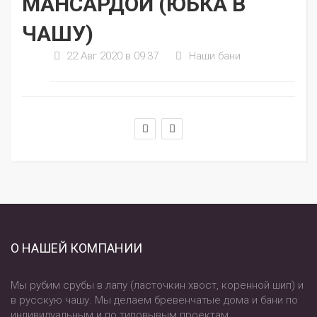
МАНСАРДОЙ (ЮБКА В
ЧАШУ)
22 Авг 2020 в 09:37
Наши бани
О НАШЕЙ КОМПАНИИ
Мы рубим срубы в лапу (ласточкин хвост, коренной шип) и
в русскую чашу. Мы делаем бревенчатые дома и бани по
индивидуальным и по типовывым проектам.