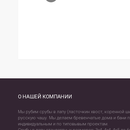
О НАШЕЙ КОМПАНИИ
Мы рубим срубы в лапу (ласточкин хвост, коренной ши
русскую чашу. Мы делаем бревенчатые дома и бани 
индивидуальным и по типовывым проектам.