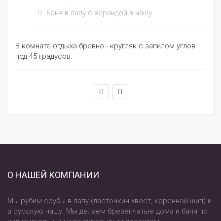
Баня в лапу с верандой в чашу
В комнате отдыха бревно - кругляк с запилом углов
под 45 градусов.
О НАШЕЙ КОМПАНИИ
Мы рубим срубы в лапу (ласточкин хвост, коренной шип) и
в русскую чашу. Мы делаем бревенчатые дома и бани по